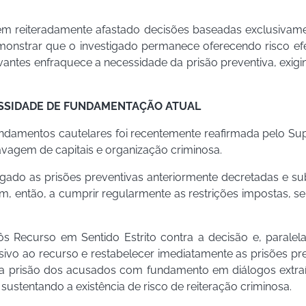
 tem reiteradamente afastado decisões baseadas exclusivam
onstrar que o investigado permanece oferecendo risco efe
antes enfraquece a necessidade da prisão preventiva, exig
ESSIDADE DE FUNDAMENTAÇÃO ATUAL
damentos cautelares foi recentemente reafirmada pelo Sup
avagem de capitais e organização criminosa.
ogado as prisões preventivas anteriormente decretadas e su
am, então, a cumprir regularmente as restrições impostas, 
rpôs Recurso em Sentido Estrito contra a decisão e, parale
nsivo ao recurso e restabelecer imediatamente as prisões p
nova prisão dos acusados com fundamento em diálogos extr
sustentando a existência de risco de reiteração criminosa.