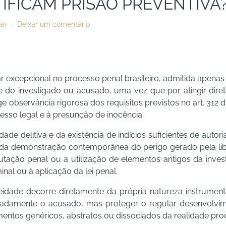
IFICAM PRISÃO PREVENTIVA
a)
Deixar um comentário
lar excepcional no processo penal brasileiro, admitida apen
de do investigado ou acusado, uma vez que por atingir dir
ge observância rigorosa dos requisitos previstos no art. 312
esso legal e à presunção de inocência.
ade delitiva e da existência de indícios suficientes de autor
 da demonstração contemporânea do perigo gerado pela lib
utação penal ou a utilização de elementos antigos da inve
inal ou à aplicação da lei penal.
idade decorre diretamente da própria natureza instrument
ecipadamente o acusado, mas proteger o regular desenvolv
entos genéricos, abstratos ou dissociados da realidade proce