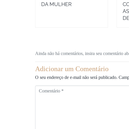
DA MULHER
C
AS
DE
Ainda não há comentários, insira seu comentário ab
Adicionar um Comentário
O seu endereço de e-mail não será publicado.
Campo
C
o
m
e
n
t