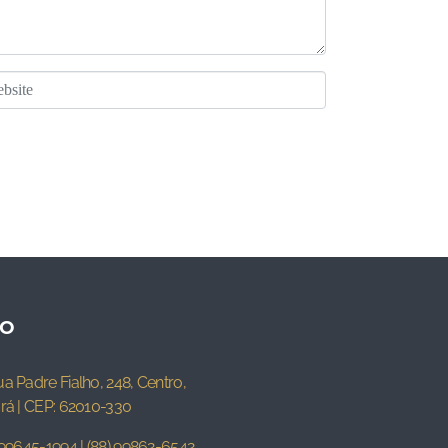
to
a Padre Fialho, 248, Centro,
rá | CEP: 62010-330
99645-1994
|
(88) 99862-6542