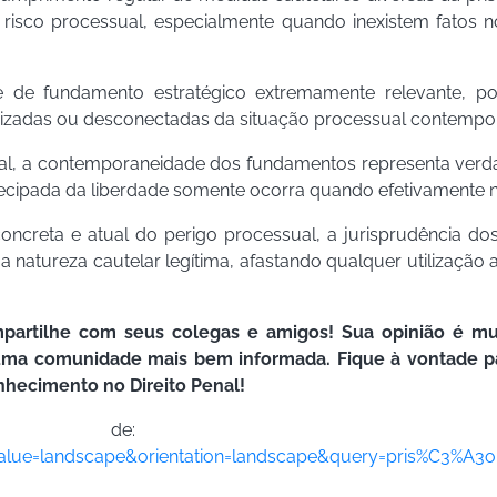
u risco processual, especialmente quando inexistem fato
e de fundamento estratégico extremamente relevante, po
izadas ou desconectadas da situação processual contempo
al, a contemporaneidade dos fundamentos representa verdade
ntecipada da liberdade somente ocorra quando efetivamente 
ncreta e atual do perigo processual, a jurisprudência dos
a natureza cautelar legítima, afastando qualquer utilizaçã
partilhe com seus colegas e amigos! Sua opinião é mu
e uma comunidade mais bem informada. Fique à vontade p
nhecimento no Direito Penal!
em de
t_value=landscape&orientation=landscape&query=pris%C3%A3o