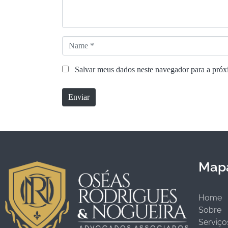
á
r
i
o
N
*
a
m
Salvar meus dados neste navegador para a próx
e
*
Enviar
Mapa
Home
Sobre
Serviço