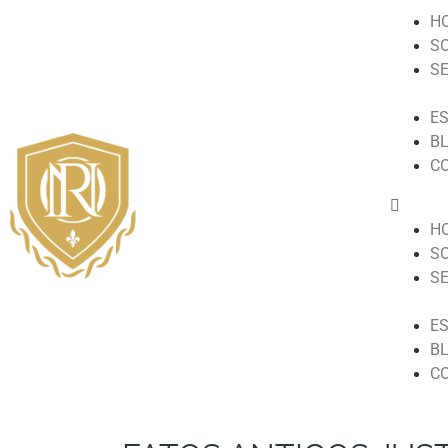
H
S
S
ES
B
C
H
S
S
ES
B
C