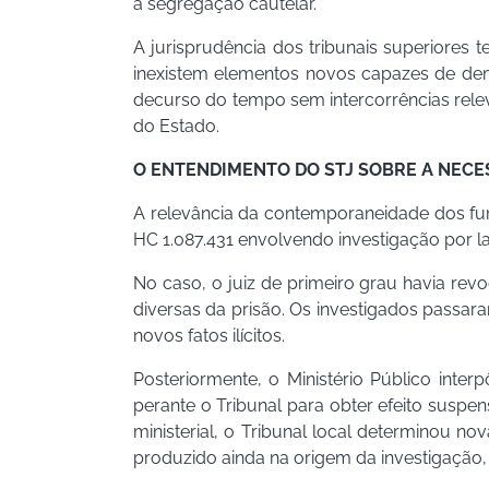
a segregação cautelar.
A jurisprudência dos tribunais superiores
inexistem elementos novos capazes de dem
decurso do tempo sem intercorrências relev
do Estado.
O ENTENDIMENTO DO STJ SOBRE A NEC
A relevância da contemporaneidade dos fun
HC 1.087.431 envolvendo investigação por l
No caso, o juiz de primeiro grau havia rev
diversas da prisão. Os investigados passar
novos fatos ilícitos.
Posteriormente, o Ministério Público inte
perante o Tribunal para obter efeito suspe
ministerial, o Tribunal local determinou 
produzido ainda na origem da investigação, 