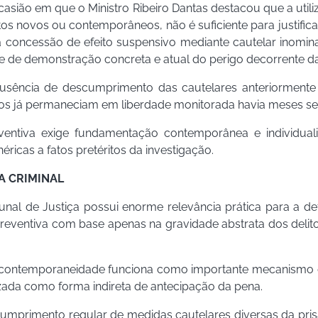
casião em que o Ministro Ribeiro Dantas destacou que a util
novos ou contemporâneos, não é suficiente para justificar 
 concessão de efeito suspensivo mediante cautelar inomina
de de demonstração concreta e atual do perigo decorrente da
 ausência de descumprimento das cautelares anteriormente
s já permaneciam em liberdade monitorada havia meses sem
eventiva exige fundamentação contemporânea e individua
ricas a fatos pretéritos da investigação.
A CRIMINAL
unal de Justiça possui enorme relevância prática para a d
 preventiva com base apenas na gravidade abstrata dos deli
da contemporaneidade funciona como importante mecanismo 
izada como forma indireta de antecipação da pena.
umprimento regular de medidas cautelares diversas da prisã